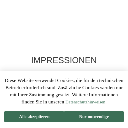
IMPRESSIONEN
Diese Website verwendet Cookies, die für den technischen
Betrieb erforderlich sind. Zusätzliche Cookies werden nur
ÜBER UNS
mit Ihrer Zustimmung gesetzt. Weitere Informationen
finden Sie in unseren
.
Datenschutzhinweisen
Dank unserer Erfahrungen als Pädagogen und Coachs
Alle akzeptieren
Nur notwendige
ist uns klar geworden, dass das Leben ein Non-Stop
Prozess der Balancefindung ist. Wir möchten einen Ort